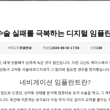
수술 실패를 극복하는 디지털 임플
카테고리
진료안내
작성일
2026-06-03 17:58
조회
108
, 대개 잇몸뼈가 심하게 녹은 것이 원인입니다. 이런 고난도 케이스에서
강동구 고덕동 서울바르디치과가 그 원리와 필요한 경우를 정리했습니다
네비게이션 임플란트란?
 밀도와 신경선, 상악동 상태를 분석해 컴퓨터로 모의 수술을 하고, 그 계
니다. 육안에 의존하는 방식보다 식립 위치·각도·깊이의 오차를 줄이는 
란트 반복 실패의 주원인은 만성 치주염·상악동 염증으로 인한 광범위한