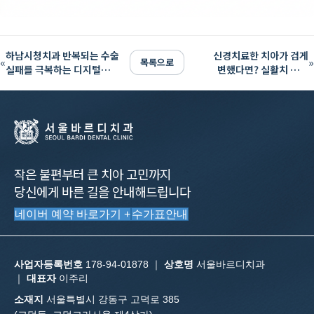
하남시청치과 반복되는 수술
신경치료한 치아가 검게
«
목록으로
»
실패를 극복하는 디지털
변했다면? 실활치 변색
임플란트의 정밀성
원인과 치료 (강동구 치과)
작은 불편부터 큰 치아 고민까지
당신에게 바른 길을 안내해드립니다
네이버 예약 바로가기 +
수가표안내
사업자등록번호
178-94-01878 ｜
상호명
서울바르디치과
｜
대표자
이주리
소재지
서울특별시 강동구 고덕로 385